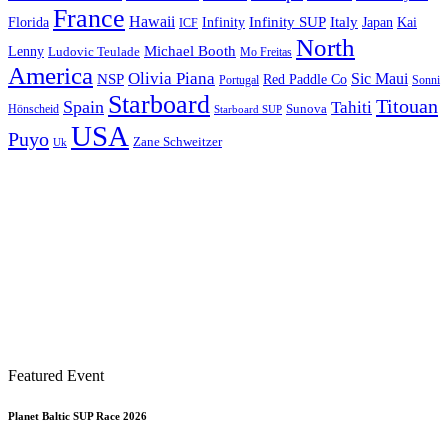
France
Hawaii
Infinity SUP
Italy
Japan
Kai
Florida
Infinity
ICF
North
Michael Booth
Lenny
Ludovic Teulade
Mo Freitas
America
Olivia Piana
Sic Maui
NSP
Red Paddle Co
Sonni
Portugal
Starboard
Titouan
Spain
Tahiti
Hönscheid
Sunova
Starboard SUP
USA
Puyo
Zane Schweitzer
Uk
Featured Event
Planet Baltic SUP Race 2026