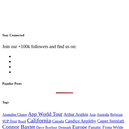
Stay Connected
Join our +100k followers and find us on:
Popular Posts
Tags
App World Tour
Arthur Arutkin
Amandine Chazot
Australia
Belgian
Asia
California
Candice Appleby
Canada
Casper Steinfath
SUP Tour
Brazil
Connor Baxter
Europe
Fanatic
Fiona Wylde
Dave Boehne
Denmark