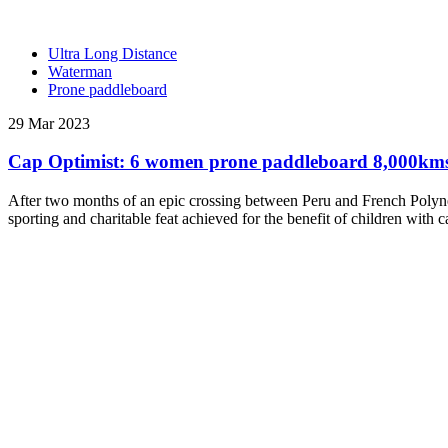
Ultra Long Distance
Waterman
Prone paddleboard
29 Mar 2023
Cap Optimist: 6 women prone paddleboard 8,000kms ac
After two months of an epic crossing between Peru and French Polyne
sporting and charitable feat achieved for the benefit of children with 