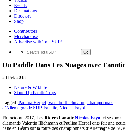
Videos
Events
Destinations
Directory
Shop
Contributors
Merchandise
Advertise with TotalSUP!
Go
Du Paddle Dans Les Nuages avec Fanatic
23 Feb 2018
Nature & Wildlife
Stand Up Paddle Trips
Tagged:
Paulina Herpel
,
Valentin Illichmann
,
Championnats
d’Allemagne de SUP
,
Fanatic
,
Nicolas Fayol
Fin octobre 2017,
Les Riders Fanatic
Nicolas Fayo
l et ses amis
allemands Valentin Illichmann et Paulina Herpel onts fait une petite
halte en Béarn sur la route des championnats d’Allemagne de SUP