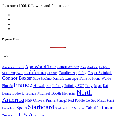
Join our +100k followers and find us on:
Popular Posts
Tags
App World Tour
Arthur Arutkin
Amandine Chazot
Australia
Belgian
Asia
California
Candice Appleby
Canada
Casper Steinfath
SUP Tour
Brazil
Connor Baxter
Europe
Fanatic
Fiona Wylde
Dave Boehne
Denmark
France
Hawaii
Infinity SUP
Italy
Japan
Kai
Florida
Infinity
ICF
North
Michael Booth
Lenny
Ludovic Teulade
Mo Freitas
America
Olivia Piana
Sic Maui
NSP
Red Paddle Co
Sonni
Portugal
Starboard
Titouan
Spain
Tahiti
Hönscheid
Sunova
Starboard SUP
USA