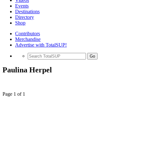
Videos
Events
Destinations
Directory
Shop
Contributors
Merchandise
Advertise with TotalSUP!
Go
Paulina Herpel
Page 1 of 1