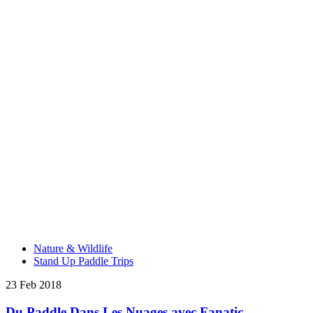
Nature & Wildlife
Stand Up Paddle Trips
23 Feb 2018
Du Paddle Dans Les Nuages avec Fanatic