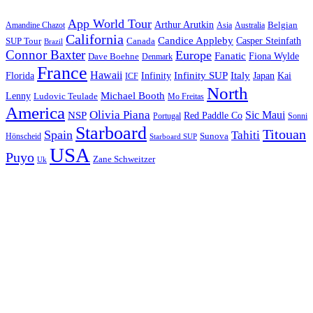
App World Tour
Arthur Arutkin
Amandine Chazot
Australia
Belgian
Asia
California
Candice Appleby
Canada
Casper Steinfath
SUP Tour
Brazil
Connor Baxter
Europe
Fanatic
Fiona Wylde
Dave Boehne
Denmark
France
Hawaii
Infinity SUP
Italy
Japan
Kai
Florida
Infinity
ICF
North
Michael Booth
Lenny
Ludovic Teulade
Mo Freitas
America
Olivia Piana
Sic Maui
NSP
Red Paddle Co
Sonni
Portugal
Starboard
Titouan
Spain
Tahiti
Hönscheid
Sunova
Starboard SUP
USA
Puyo
Zane Schweitzer
Uk