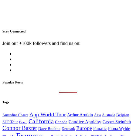
Stay Connected
Join our +100k followers and find us on:
Popular Posts
Tags
App World Tour
Arthur Arutkin
Amandine Chazot
Australia
Belgian
Asia
California
Candice Appleby
Canada
Casper Steinfath
SUP Tour
Brazil
Connor Baxter
Europe
Fanatic
Fiona Wylde
Dave Boehne
Denmark
France