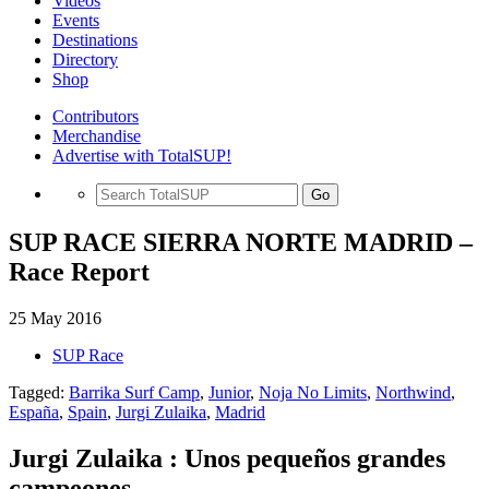
Videos
Events
Destinations
Directory
Shop
Contributors
Merchandise
Advertise with TotalSUP!
Go
SUP RACE SIERRA NORTE MADRID –
Race Report
25 May 2016
SUP Race
Tagged:
Barrika Surf Camp
,
Junior
,
Noja No Limits
,
Northwind
,
España
,
Spain
,
Jurgi Zulaika
,
Madrid
Jurgi Zulaika : Unos pequeños grandes
campeones