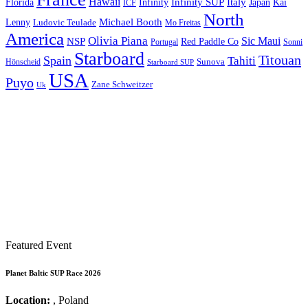
Hawaii
Infinity SUP
Italy
Japan
Kai
Florida
Infinity
ICF
North
Michael Booth
Lenny
Ludovic Teulade
Mo Freitas
America
Olivia Piana
Sic Maui
NSP
Red Paddle Co
Sonni
Portugal
Starboard
Titouan
Spain
Tahiti
Hönscheid
Sunova
Starboard SUP
USA
Puyo
Zane Schweitzer
Uk
Featured Event
Planet Baltic SUP Race 2026
Location:
, Poland