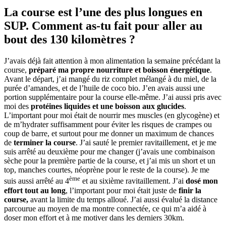
La course est l’une des plus longues en
SUP. Comment as-tu fait pour aller au
bout des 130 kilomètres ?
J’avais déjà fait attention à mon alimentation la semaine précédant la
course,
préparé ma propre nourriture et boisson énergétique
.
Avant le départ, j’ai mangé du riz complet mélangé à du miel, de la
purée d’amandes, et de l’huile de coco bio. J’en avais aussi une
portion supplémentaire pour la course elle-même. J’ai aussi pris avec
moi des
protéines liquides et une boisson aux glucides
.
L’important pour moi était de nourrir mes muscles (en glycogène) et
de m’hydrater suffisamment pour éviter les risques de crampes ou
coup de barre, et surtout pour me donner un maximum de chances
de
terminer la course
. J’ai sauté le premier ravitaillement, et je me
suis arrêté au deuxième pour me changer (j’avais une combinaison
sèche pour la première partie de la course, et j’ai mis un short et un
top, manches courtes, néoprène pour le reste de la course). Je me
ème
suis aussi arrêté au 4
et au sixième ravitaillement. J’ai
dosé mon
effort tout au long
, l’important pour moi était juste de
finir la
course,
avant la limite du temps alloué. J’ai aussi évalué la distance
parcourue au moyen de ma montre connectée, ce qui m’a aidé à
doser mon effort et à me motiver dans les derniers 30km.