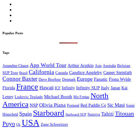
Popular Posts
Tags
App World Tour
Arthur Arutkin
Amandine Chazot
Australia
Belgian
Asia
California
Candice Appleby
Canada
Casper Steinfath
SUP Tour
Brazil
Connor Baxter
Europe
Fanatic
Fiona Wylde
Dave Boehne
Denmark
France
Hawaii
Infinity SUP
Italy
Japan
Kai
Florida
Infinity
ICF
North
Michael Booth
Lenny
Ludovic Teulade
Mo Freitas
America
Olivia Piana
Sic Maui
NSP
Red Paddle Co
Sonni
Portugal
Starboard
Titouan
Spain
Tahiti
Hönscheid
Sunova
Starboard SUP
USA
Puyo
Zane Schweitzer
Uk