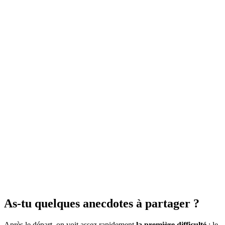
As-tu quelques anecdotes à partager ?
Après le départ, on voit assez rapidement
la première difficulté
: le