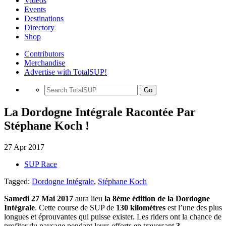
Videos
Events
Destinations
Directory
Shop
Contributors
Merchandise
Advertise with TotalSUP!
Go
La Dordogne Intégrale Racontée Par
Stéphane Koch !
27 Apr 2017
SUP Race
Tagged:
Dordogne Intégrale
,
Stéphane Koch
Samedi 27 Mai 2017
aura lieu
la 8ème édition de la Dordogne
Intégrale
. Cette course de SUP de
130 kilomètres
est l’une des plus
longues et éprouvantes qui puisse exister. Les riders ont la chance de
profiter du paysage pendant leurs efforts en traversant
3