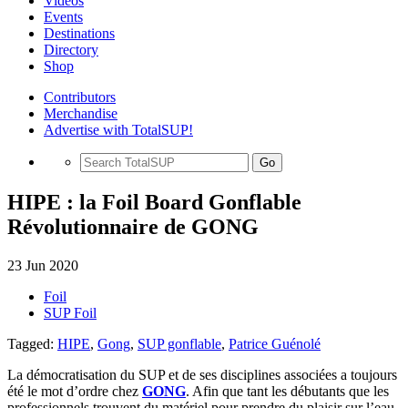
Videos
Events
Destinations
Directory
Shop
Contributors
Merchandise
Advertise with TotalSUP!
Go
HIPE : la Foil Board Gonflable
Révolutionnaire de GONG
23 Jun 2020
Foil
SUP Foil
Tagged:
HIPE
,
Gong
,
SUP gonflable
,
Patrice Guénolé
La démocratisation du SUP et de ses disciplines associées a toujours
été le mot d’ordre chez
GONG
. Afin que tant les débutants que les
professionnels trouvent du matériel pour prendre du plaisir sur l’eau,