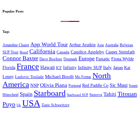
Popular Posts
Tags
App World Tour
Arthur Arutkin
Amandine Chazot
Australia
Belgian
Asia
California
Candice Appleby
Canada
Casper Steinfath
SUP Tour
Brazil
Connor Baxter
Europe
Fanatic
Fiona Wylde
Dave Boehne
Denmark
France
Hawaii
Infinity SUP
Italy
Japan
Kai
Florida
Infinity
ICF
North
Michael Booth
Lenny
Ludovic Teulade
Mo Freitas
America
Olivia Piana
Sic Maui
NSP
Red Paddle Co
Sonni
Portugal
Starboard
Titouan
Spain
Tahiti
Hönscheid
Sunova
Starboard SUP
USA
Puyo
Zane Schweitzer
Uk