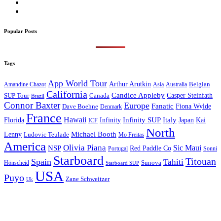
Popular Posts
Tags
App World Tour
Arthur Arutkin
Amandine Chazot
Australia
Belgian
Asia
California
Candice Appleby
Canada
Casper Steinfath
SUP Tour
Brazil
Connor Baxter
Europe
Fanatic
Fiona Wylde
Dave Boehne
Denmark
France
Hawaii
Infinity SUP
Italy
Japan
Kai
Florida
Infinity
ICF
North
Michael Booth
Lenny
Ludovic Teulade
Mo Freitas
America
Olivia Piana
Sic Maui
NSP
Red Paddle Co
Sonni
Portugal
Starboard
Titouan
Spain
Tahiti
Hönscheid
Sunova
Starboard SUP
USA
Puyo
Zane Schweitzer
Uk