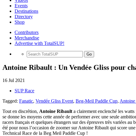
Videos
Events
Destinations
Directory
Shop
Contributors
Merchandise
Advertise with TotalSUP!
Go
Antoine Ribault : Un Vendée Gliss pour ch
16 Jul 2021
SUP Race
Tagged:
Fanatic
,
Vendée Gliss Event
,
Beg-Meil Paddle Cup
,
Antoine 
Tout en discrétion,
Antoine Ribault
a clairement enclenché les watts 
se donne les moyens cette année de performer avec une seule ambition,
racers français et quelques étrangers sur des épreuves très variées au
été pour nous l’occasion de zoomer sur Antoine Ribault qui score une 
Technical Race de la Beg Meil Paddle Cup !