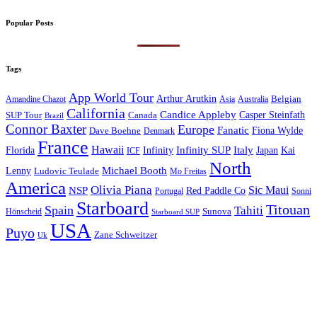
Popular Posts
Tags
App World Tour
Arthur Arutkin
Amandine Chazot
Australia
Belgian
Asia
California
Candice Appleby
Canada
Casper Steinfath
SUP Tour
Brazil
Connor Baxter
Europe
Fanatic
Fiona Wylde
Dave Boehne
Denmark
France
Hawaii
Infinity SUP
Italy
Japan
Kai
Florida
Infinity
ICF
North
Michael Booth
Lenny
Ludovic Teulade
Mo Freitas
America
Olivia Piana
Sic Maui
NSP
Red Paddle Co
Sonni
Portugal
Starboard
Titouan
Spain
Tahiti
Hönscheid
Sunova
Starboard SUP
USA
Puyo
Zane Schweitzer
Uk