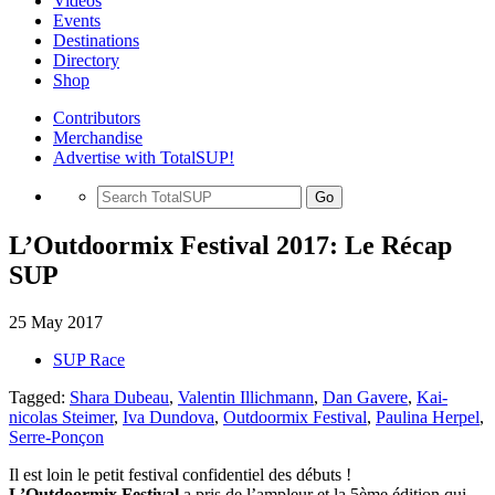
Videos
Events
Destinations
Directory
Shop
Contributors
Merchandise
Advertise with TotalSUP!
Go
L’Outdoormix Festival 2017: Le Récap
SUP
25 May 2017
SUP Race
Tagged:
Shara Dubeau
,
Valentin Illichmann
,
Dan Gavere
,
Kai-
nicolas Steimer
,
Iva Dundova
,
Outdoormix Festival
,
Paulina Herpel
,
Serre-Ponçon
Il est loin le petit festival confidentiel des débuts !
L’Outdoormix Festival
a pris de l’ampleur et la 5ème édition qui