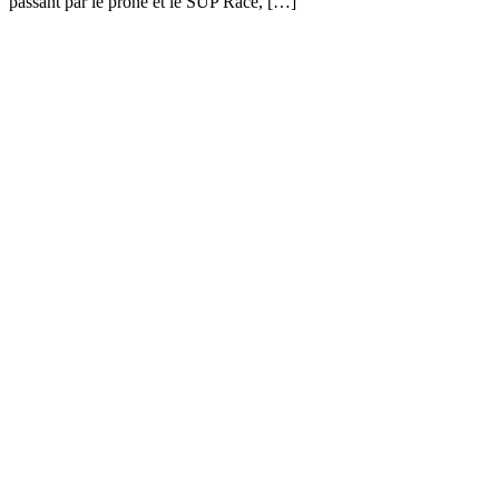
passant par le prone et le SUP Race, […]