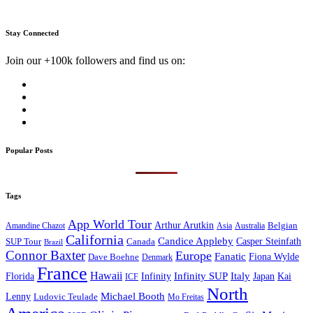
Stay Connected
Join our +100k followers and find us on:
Popular Posts
Tags
App World Tour
Arthur Arutkin
Amandine Chazot
Australia
Belgian
Asia
California
Candice Appleby
Canada
Casper Steinfath
SUP Tour
Brazil
Connor Baxter
Europe
Fanatic
Fiona Wylde
Dave Boehne
Denmark
France
Hawaii
Infinity SUP
Italy
Japan
Kai
Florida
Infinity
ICF
North
Michael Booth
Lenny
Ludovic Teulade
Mo Freitas