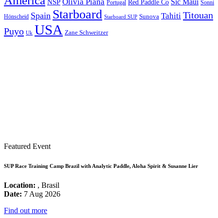
America
Olivia Piana
Sic Maui
NSP
Red Paddle Co
Sonni
Portugal
Starboard
Titouan
Spain
Tahiti
Hönscheid
Sunova
Starboard SUP
USA
Puyo
Zane Schweitzer
Uk
Featured Event
SUP Race Training Camp Brazil with Analytic Paddle, Aloha Spirit & Susanne Lier
Location:
, Brasil
Date:
7 Aug 2026
Find out more