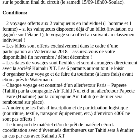
sur le podium final du circuit (le samedi 15/09-18h00-Soulac).
Conditions:
– 2 voyages offerts aux 2 vainqueurs en individuel (1 homme et 1
femme) – si les vainqueurs disposent déjà d’un billet (invitation ou
gagnée sur l’étape 1), le voyage sera offert au suivant au classement
indivivuel !
– Les billets sont offerts exclusivement dans le cadre d’une
participation au Watermana 2018 – assurez-vous de votre
disponibilité fin novembre / début décembre !
– Les dates de voyages sont flexibles et seront arrangées directement
avec la société Kainalu XT. Les 6 partants auront tout le loisir
d’organiser leur voyage et de faire du tourisme (à leurs frais) avant
et/ou après le Watermana.
– Chaque voyage est constitué d’un aller/retour Paris – Papeete
(Tahiti) par la compagnie Air Tahiti Nui et d’un aller/retour Papeete
– Fare (Huahine) par la compagnie Air Tahiti (ce dernier sera
remboursé sur place).
– A noter que les frais d’inscription et de participation logistique
(nourriture, textile, transport équipement, etc.) d’environ 400€ ne
sont pas offerts !
– Le transport de matériel et/ou le prêt de matériel et/ou la
coordination avec d’éventuels distributeurs sur Tahiti sera à étudier
au cas par cas avec Kainalu XT