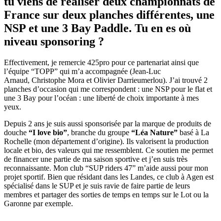
tu viens de réaliser deux championnats de
France sur deux planches différentes, une
NSP et une 3 Bay Paddle. Tu en es où
niveau sponsoring ?
​Effectivement, je remercie 425pro pour ce partenariat ainsi que
l’équipe “TOPP” qui m’a accompagnée (Jean-Luc
Arnaud, Christophe Mora et Olivier Darrieumerlou). J’ai trouvé 2
planches d’occasion qui me correspondent : une NSP pour le flat et
une 3 Bay pour l’océan : une liberté de choix importante à mes
yeux.
Depuis 2 ans je suis aussi sponsorisée par la marque de produits de
douche
“I love bio”
, branche du groupe
“Léa Nature”
basé à La
Rochelle (mon département d’origine). Ils valorisent la production
locale et bio, des valeurs qui me ressemblent. Ce soutien me permet
de financer une partie de ma saison sportive et j’en suis très
reconnaissante. Mon club “SUP riders 47” m’aide aussi pour mon
projet sportif. Bien que résidant dans les Landes, ce club à Agen est
spécialisé dans le SUP et je suis ravie de faire partie de leurs
membres et partager des sorties de temps en temps sur le Lot ou la
Garonne par exemple.