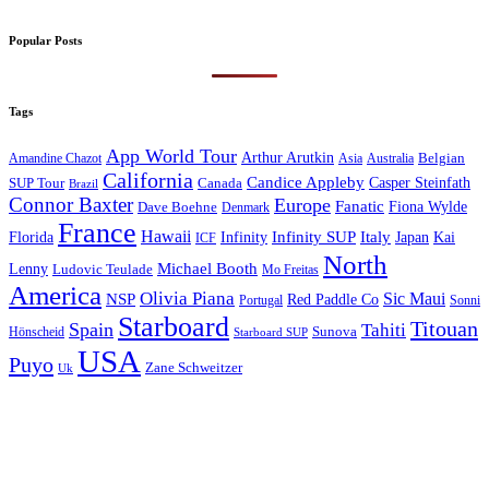
Popular Posts
Tags
App World Tour
Arthur Arutkin
Amandine Chazot
Australia
Belgian
Asia
California
Candice Appleby
Canada
Casper Steinfath
SUP Tour
Brazil
Connor Baxter
Europe
Fanatic
Fiona Wylde
Dave Boehne
Denmark
France
Hawaii
Infinity SUP
Italy
Japan
Kai
Florida
Infinity
ICF
North
Michael Booth
Lenny
Ludovic Teulade
Mo Freitas
America
Olivia Piana
Sic Maui
NSP
Red Paddle Co
Sonni
Portugal
Starboard
Titouan
Spain
Tahiti
Hönscheid
Sunova
Starboard SUP
USA
Puyo
Zane Schweitzer
Uk