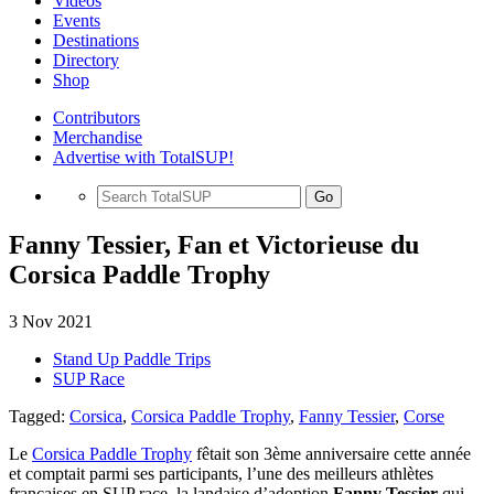
Videos
Events
Destinations
Directory
Shop
Contributors
Merchandise
Advertise with TotalSUP!
Go
Fanny Tessier, Fan et Victorieuse du
Corsica Paddle Trophy
3 Nov 2021
Stand Up Paddle Trips
SUP Race
Tagged:
Corsica
,
Corsica Paddle Trophy
,
Fanny Tessier
,
Corse
Le
Corsica Paddle Trophy
fêtait son 3ème anniversaire cette année
et comptait parmi ses participants, l’une des meilleurs athlètes
françaises en SUP race, la landaise d’adoption
Fanny Tessier
qui