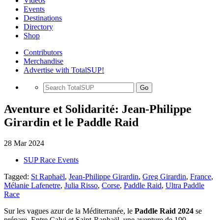
Videos
Events
Destinations
Directory
Shop
Contributors
Merchandise
Advertise with TotalSUP!
Go
Aventure et Solidarité: Jean-Philippe
Girardin et le Paddle Raid
28 Mar 2024
SUP Race Events
Tagged:
St Raphaël
,
Jean-Philippe Girardin
,
Greg Girardin
,
France
,
Mélanie Lafenetre
,
Julia Risso
,
Corse
,
Paddle Raid
,
Ultra Paddle
Race
Sur les vagues azur de la Méditerranée, le
Paddle Raid 2024
se
prépare. Entre Calvi et Saint-Raphaël, une aventure de 190