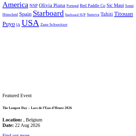
America
Olivia Piana
Sic Maui
NSP
Red Paddle Co
Sonni
Portugal
Starboard
Titouan
Spain
Tahiti
Hönscheid
Sunova
Starboard SUP
USA
Puyo
Zane Schweitzer
Uk
Featured Event
The Longest Day – Lacs de l’Eau d’Heure 2026
Location:
, Belgium
Date:
22 Aug 2026
Find out more