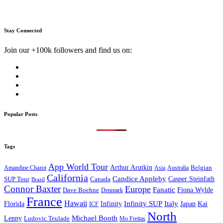
Stay Connected
Join our +100k followers and find us on:
Popular Posts
Tags
App World Tour
Arthur Arutkin
Amandine Chazot
Australia
Belgian
Asia
California
Candice Appleby
Canada
Casper Steinfath
SUP Tour
Brazil
Connor Baxter
Europe
Fanatic
Fiona Wylde
Dave Boehne
Denmark
France
Hawaii
Infinity SUP
Italy
Japan
Kai
Florida
Infinity
ICF
North
Michael Booth
Lenny
Ludovic Teulade
Mo Freitas