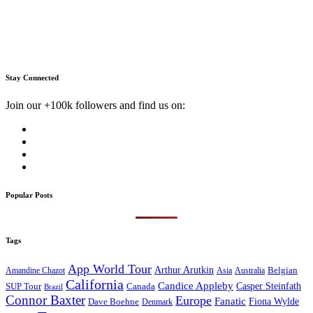
Stay Connected
Join our +100k followers and find us on:
Popular Posts
Tags
App World Tour
Arthur Arutkin
Amandine Chazot
Australia
Belgian
Asia
California
Candice Appleby
Canada
Casper Steinfath
SUP Tour
Brazil
Connor Baxter
Europe
Fanatic
Fiona Wylde
Dave Boehne
Denmark