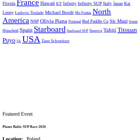
France
Hawaii
Infinity SUP
Italy
Japan
Kai
Florida
Infinity
ICF
North
Michael Booth
Lenny
Ludovic Teulade
Mo Freitas
America
Olivia Piana
Sic Maui
NSP
Red Paddle Co
Sonni
Portugal
Starboard
Titouan
Spain
Tahiti
Hönscheid
Sunova
Starboard SUP
USA
Puyo
Zane Schweitzer
Uk
Featured Event
Planet Baltic SUP Race 2026
Location:
, Poland