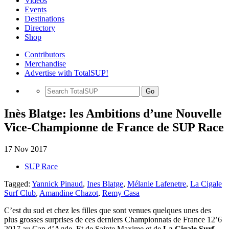
Videos
Events
Destinations
Directory
Shop
Contributors
Merchandise
Advertise with TotalSUP!
Go
Inès Blatge: les Ambitions d’une Nouvelle
Vice-Championne de France de SUP Race
17 Nov 2017
SUP Race
Tagged:
Yannick Pinaud
,
Ines Blatge
,
Mélanie Lafenetre
,
La Cigale
Surf Club
,
Amandine Chazot
,
Remy Casa
C’est du sud et chez les filles que sont venues quelques unes des
plus grosses surprises de ces derniers Championnats de France 12’6
2017 au Cap d’Agde. Et de Sainte Maxime et de
La Cigale Surf