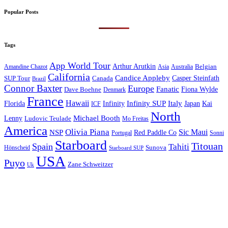
Popular Posts
Tags
App World Tour
Arthur Arutkin
Amandine Chazot
Australia
Belgian
Asia
California
Candice Appleby
Canada
Casper Steinfath
SUP Tour
Brazil
Connor Baxter
Europe
Fanatic
Fiona Wylde
Dave Boehne
Denmark
France
Hawaii
Infinity SUP
Italy
Japan
Kai
Florida
Infinity
ICF
North
Michael Booth
Lenny
Ludovic Teulade
Mo Freitas
America
Olivia Piana
Sic Maui
NSP
Red Paddle Co
Sonni
Portugal
Starboard
Titouan
Spain
Tahiti
Hönscheid
Sunova
Starboard SUP
USA
Puyo
Zane Schweitzer
Uk