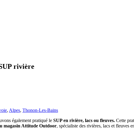
 SUP rivière
voie
,
Alpes
,
Thonon-Les-Bains
ouvons également pratiqué le
SUP en rivière, lacs ou fleuves.
Cette prat
du magasin Attitude Outdoor
, spécialiste des rivières, lacs et fleuve