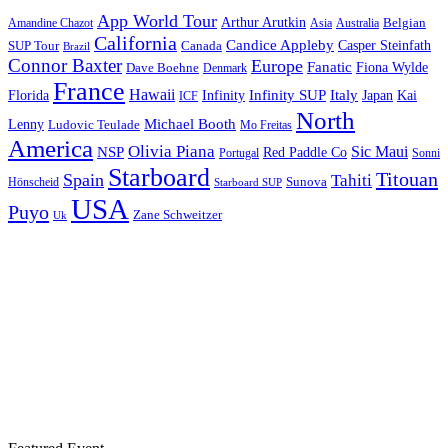
App World Tour
Arthur Arutkin
Amandine Chazot
Australia
Belgian
Asia
California
Candice Appleby
Canada
Casper Steinfath
SUP Tour
Brazil
Connor Baxter
Europe
Fanatic
Fiona Wylde
Dave Boehne
Denmark
France
Hawaii
Infinity SUP
Italy
Japan
Kai
Florida
Infinity
ICF
North
Michael Booth
Lenny
Ludovic Teulade
Mo Freitas
America
Olivia Piana
Sic Maui
NSP
Red Paddle Co
Sonni
Portugal
Starboard
Titouan
Spain
Tahiti
Hönscheid
Sunova
Starboard SUP
USA
Puyo
Zane Schweitzer
Uk