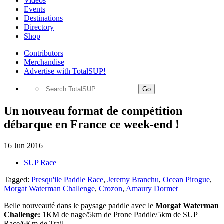
Videos
Events
Destinations
Directory
Shop
Contributors
Merchandise
Advertise with TotalSUP!
Go
Un nouveau format de compétition
débarque en France ce week-end !
16 Jun 2016
SUP Race
Tagged:
Presqu'ile Paddle Race
,
Jeremy Branchu
,
Ocean Pirogue
,
Morgat Waterman Challenge
,
Crozon
,
Amaury Dormet
Belle nouveauté dans le paysage paddle avec le
Morgat Waterman
Challenge:
1KM de nage/5km de Prone Paddle/5km de SUP
Race/6Km de Trail.