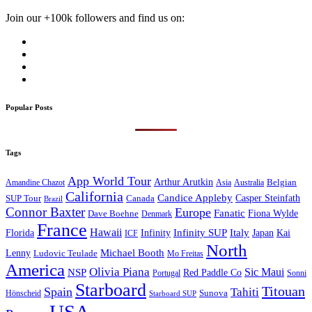
Join our +100k followers and find us on:
Popular Posts
Tags
App World Tour
Arthur Arutkin
Amandine Chazot
Australia
Belgian
Asia
California
Candice Appleby
Canada
Casper Steinfath
SUP Tour
Brazil
Connor Baxter
Europe
Fanatic
Fiona Wylde
Dave Boehne
Denmark
France
Hawaii
Infinity SUP
Italy
Japan
Kai
Florida
Infinity
ICF
North
Michael Booth
Lenny
Ludovic Teulade
Mo Freitas
America
Olivia Piana
Sic Maui
NSP
Red Paddle Co
Sonni
Portugal
Starboard
Titouan
Spain
Tahiti
Hönscheid
Sunova
Starboard SUP