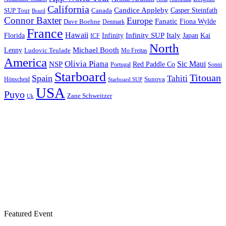
California
Candice Appleby
Canada
Casper Steinfath
SUP Tour
Brazil
Connor Baxter
Europe
Fanatic
Fiona Wylde
Dave Boehne
Denmark
France
Hawaii
Infinity SUP
Italy
Japan
Kai
Florida
Infinity
ICF
North
Michael Booth
Lenny
Ludovic Teulade
Mo Freitas
America
Olivia Piana
Sic Maui
NSP
Red Paddle Co
Sonni
Portugal
Starboard
Titouan
Spain
Tahiti
Hönscheid
Sunova
Starboard SUP
USA
Puyo
Zane Schweitzer
Uk
Featured Event