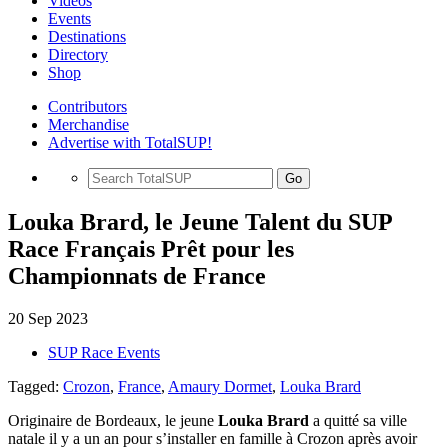
Videos
Events
Destinations
Directory
Shop
Contributors
Merchandise
Advertise with TotalSUP!
Go
Louka Brard, le Jeune Talent du SUP
Race Français Prêt pour les
Championnats de France
20 Sep 2023
SUP Race Events
Tagged:
Crozon
,
France
,
Amaury Dormet
,
Louka Brard
Originaire de Bordeaux, le jeune
Louka Brard
a quitté sa ville
natale il y a un an pour s’installer en famille à Crozon après avoir