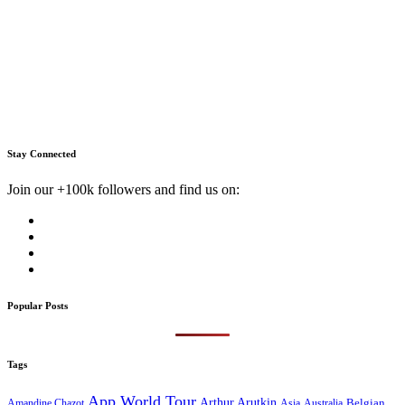
Stay Connected
Join our +100k followers and find us on:
Popular Posts
Tags
App World Tour
Arthur Arutkin
Amandine Chazot
Australia
Belgian
Asia