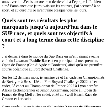
unes avec lui. J’étais encore bien derrière lui à l’époque ! J’ai bien
aimé l’ambiance que je trouvais sur les courses, j’ai accroché à ce
sport, et aujourd’hui je m’entraîne presque tous les jours.
Quels sont tes résultats les plus
marquants jusqu’à aujourd’hui dans le
SUP race, et quels sont tes objectifs à
court et à long terme dans cette discipline
?
J’ai démarré dans le monde du Sup Race en m’entraînant avec le
club du
Lacanau Paddle Race
et en participant à mes premiers
Open de France (Cap d’Agde et Bordeaux) ainsi qu’à ma première
course océanique au Fort Boyard Challenge.
Sur les 12 derniers mois, je termine 2è et 1er cadet au Championnats
de Bretagne à Brest, 12è au Fort Boyard Challenge 2022 et 1er
cadet, 3è cadet au Championnat de France 2022 à Lyon derrière
Alexis Eschenbrenner et Simon Ackermann, 6ème à l’Open de
France de Beg Meil et 1er cadet, et 3è au Swell Beach Race de
Crozon et 1er cadet.
Cette année, j’ai eu la chance d’aller faire
2 étapes de l’Eurotour
,