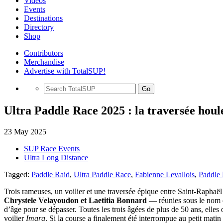
Videos
Events
Destinations
Directory
Shop
Contributors
Merchandise
Advertise with TotalSUP!
Go
Ultra Paddle Race 2025 : la traversée hou
23 May 2025
SUP Race Events
Ultra Long Distance
Tagged:
Paddle Raid
,
Ultra Paddle Race
,
Fabienne Levallois
,
Paddle
Trois rameuses, un voilier et une traversée épique entre Saint-Raphaël 
Chrystele Velayoudon et Laetitia Bonnard
— réunies sous le nom
d’âge pour se dépasser. Toutes les trois âgées de plus de 50 ans, el
voilier
Imara
. Si la course a finalement été interrompue au petit mat