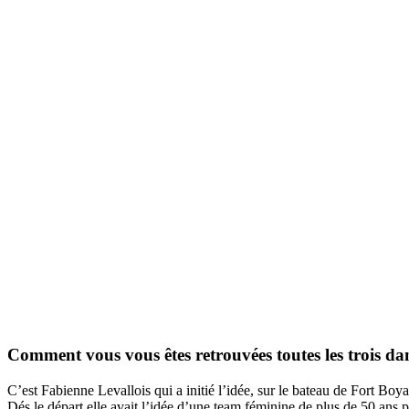
Comment vous vous êtes retrouvées toutes les trois dan
C’est Fabienne Levallois qui a initié l’idée, sur le bateau de Fort Boya
Dés le départ elle avait l’idée d’une team féminine de plus de 50 ans 