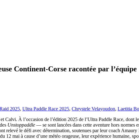
leuse Continent-Corse racontée par l’équipe
 Raid 2025
,
Ultra Paddle Race 2025
,
Chrystele Velayoudon
,
Laetitia B
et Calvi. À l’occasion de l’édition 2025 de l’Ultra Paddle Race, dont le
 des
Unstoppaddle
— se sont lancées dans cette aventure hors normes en 
les ont relevé le défi avec détermination, soutenues par leur coach Am
in du 12 mai à cause d’une météo orageuse, leur expérience humaine, spo