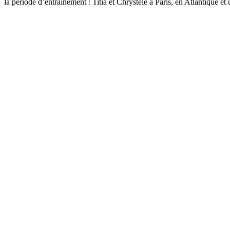
la période d’entraînement : Titia et Chrystele à Paris, en Atlantique et