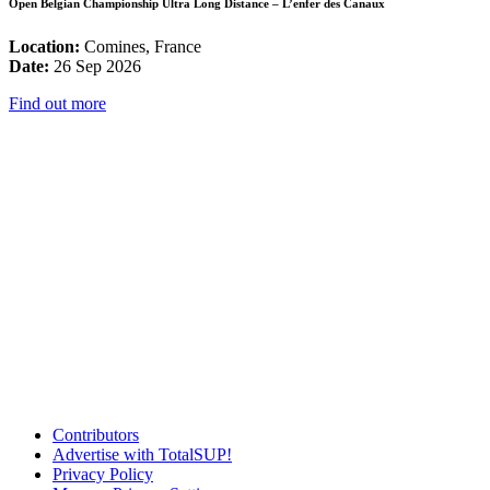
Open Belgian Championship Ultra Long Distance – L’enfer des Canaux
Location:
Comines, France
Date:
26 Sep 2026
Find out more
Contributors
Advertise with TotalSUP!
Privacy Policy