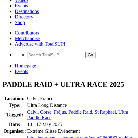
Videos
Events
Destinations
Directory
Shop
Contributors
Merchandise
Advertise with TotalSUP!
Go
Homepage
Events
PADDLE RAID + ULTRA RACE 2025
Location:
Calvi, France
Type:
Ultra Long Distance
Calvi
,
Corse
,
Fréjus
,
Paddle Raid
,
St Raphaël
,
Ultra
Tagged:
Paddle Race
Date:
10 - 17 May 2025
Organiser:
Extrême Glisse Evénement
https://ege-var.assoconnect.com/page/2869567-paddle-