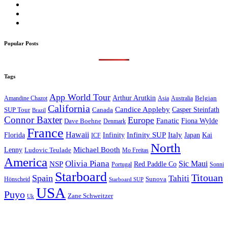
Popular Posts
Tags
App World Tour
Arthur Arutkin
Amandine Chazot
Australia
Belgian
Asia
California
Candice Appleby
Canada
Casper Steinfath
SUP Tour
Brazil
Connor Baxter
Europe
Fanatic
Fiona Wylde
Dave Boehne
Denmark
France
Hawaii
Infinity SUP
Italy
Japan
Kai
Florida
Infinity
ICF
North
Michael Booth
Lenny
Ludovic Teulade
Mo Freitas
America
Olivia Piana
Sic Maui
NSP
Red Paddle Co
Sonni
Portugal
Starboard
Titouan
Spain
Tahiti
Hönscheid
Sunova
Starboard SUP
USA
Puyo
Zane Schweitzer
Uk