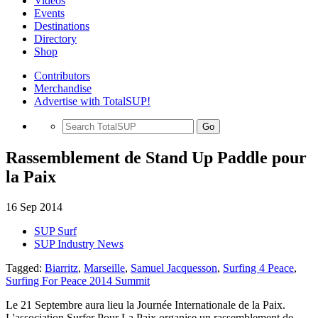
Videos
Events
Destinations
Directory
Shop
Contributors
Merchandise
Advertise with TotalSUP!
Go
Rassemblement de Stand Up Paddle pour
la Paix
16 Sep 2014
SUP Surf
SUP Industry News
Tagged:
Biarritz
,
Marseille
,
Samuel Jacquesson
,
Surfing 4 Peace
,
Surfing For Peace 2014 Summit
Le 21 Septembre aura lieu la Journée Internationale de la Paix.
L'association Surfer Pour La Paix organise un rassemblement de