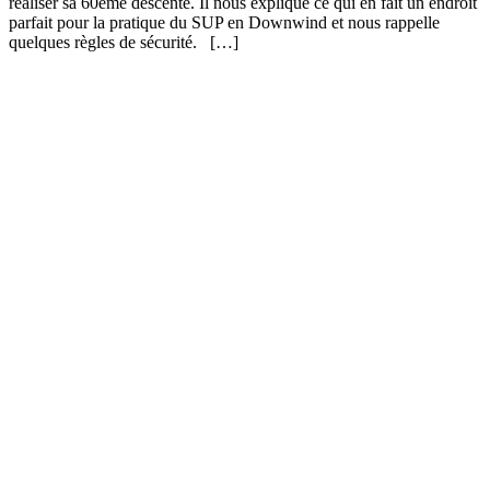
réaliser sa 60ème descente. Il nous explique ce qui en fait un endroit
parfait pour la pratique du SUP en Downwind et nous rappelle
quelques règles de sécurité. […]