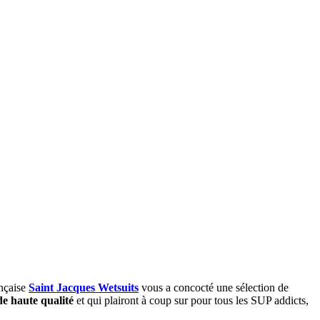
ançaise
Saint Jacques Wetsuits
vous a concocté une sélection de
de haute qualité
et qui plairont à coup sur pour tous les SUP addicts,