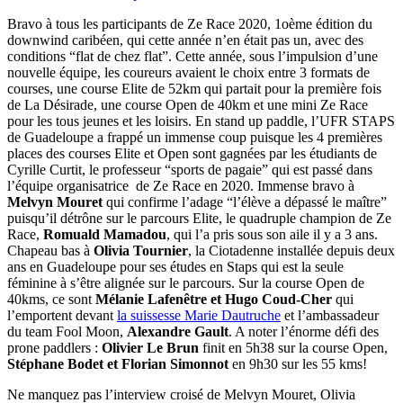
Bravo à tous les participants de Ze Race 2020, 1oème édition du
downwind caribéen, qui cette année n’en était pas un, avec des
conditions “flat de chez flat”. Cette année, sous l’impulsion d’une
nouvelle équipe, les coureurs avaient le choix entre 3 formats de
courses, une course Elite de 52km qui partait pour la première fois
de La Désirade, une course Open de 40km et une mini Ze Race
pour les tous jeunes et les loisirs. En stand up paddle, l’UFR STAPS
de Guadeloupe a frappé un immense coup puisque les 4 premières
places des courses Elite et Open sont gagnées par les étudiants de
Cyrille Curtit, le professeur “sports de pagaie” qui est passé dans
l’équipe organisatrice de Ze Race en 2020. Immense bravo à
Melvyn Mouret
qui confirme l’adage “l’élève a dépassé le maître”
puisqu’il détrône sur le parcours Elite, le quadruple champion de Ze
Race,
Romuald Mamadou
, qui l’a pris sous son aile il y a 3 ans.
Chapeau bas à
Olivia Tournier
, la Ciotadenne installée depuis deux
ans en Guadeloupe pour ses études en Staps qui est la seule
féminine à s’être alignée sur le parcours. Sur la course Open de
40kms, ce sont
Mélanie Lafenêtre et Hugo Coud-Cher
qui
l’emportent devant
la suissesse Marie Dautruche
et l’ambassadeur
du team Fool Moon,
Alexandre Gault
. A noter l’énorme défi des
prone paddlers :
Olivier Le Brun
finit en 5h38 sur la course Open,
Stéphane Bodet et Florian Simonnot
en 9h30 sur les 55 kms!
Ne manquez pas l’interview croisé de Melvyn Mouret, Olivia