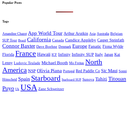
Popular Posts
Tags
App World Tour
Arthur Arutkin
Amandine Chazot
Australia
Belgian
Asia
California
Candice Appleby
Canada
Casper Steinfath
SUP Tour
Brazil
Connor Baxter
Europe
Fanatic
Fiona Wylde
Dave Boehne
Denmark
France
Hawaii
Infinity SUP
Italy
Japan
Kai
Florida
Infinity
ICF
North
Michael Booth
Lenny
Ludovic Teulade
Mo Freitas
America
Olivia Piana
Sic Maui
NSP
Red Paddle Co
Sonni
Portugal
Starboard
Titouan
Spain
Tahiti
Hönscheid
Sunova
Starboard SUP
USA
Puyo
Zane Schweitzer
Uk