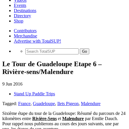
Videos
Events
Destinations
Directory
Shop
Contributors
Merchandise
Advertise with TotalSUP!
Go
Le Tour de Guadeloupe Etape 6 –
Rivière-sens/Malendure
9 Jun 2016
Stand Up Paddle Trips
Tagged:
France
,
Guadeloupe
,
Ilets Pigeon
,
Malendure
Sixième étape du tour de la Guadeloupe: Résumé du parcours de 24
kilomètres entre
Rivière-Sens
et
Malendure
par Emilie Dauch.
Pour rappel nous publierons au cours des jours suivants, une par
une, les étapes de son aventure.