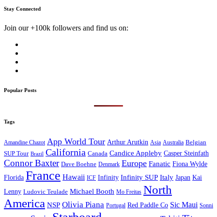
Stay Connected
Join our +100k followers and find us on:
Popular Posts
Tags
App World Tour
Arthur Arutkin
Amandine Chazot
Australia
Belgian
Asia
California
Candice Appleby
Canada
Casper Steinfath
SUP Tour
Brazil
Connor Baxter
Europe
Fanatic
Fiona Wylde
Dave Boehne
Denmark
France
Hawaii
Infinity SUP
Italy
Japan
Kai
Florida
Infinity
ICF
North
Michael Booth
Lenny
Ludovic Teulade
Mo Freitas
America
Olivia Piana
Sic Maui
NSP
Red Paddle Co
Sonni
Portugal