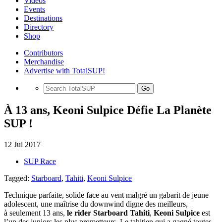
Videos
Events
Destinations
Directory
Shop
Contributors
Merchandise
Advertise with TotalSUP!
Go
À 13 ans, Keoni Sulpice Défie La Planète
SUP !
12 Jul 2017
SUP Race
Tagged:
Starboard
,
Tahiti
,
Keoni Sulpice
Technique parfaite, solide face au vent malgré un gabarit de jeune
adolescent, une maîtrise du downwind digne des meilleurs,
à seulement 13 ans,
le rider Starboard Tahiti
,
Keoni Sulpice
est
l’un des juniors les plus prometteurs. Le tahitien qui a gagné toutes