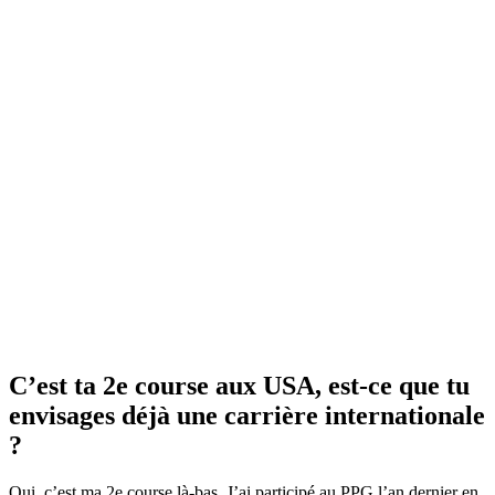
C’est ta 2e course aux USA, est-ce que tu
envisages déjà une carrière internationale
?
Oui, c’est ma 2e course là-bas. J’ai participé au PPG l’an dernier en