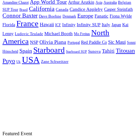
App World Tour
Arthur Arutkin
Amandine Chazot
Australia
Belgian
Asia
California
Candice Appleby
Canada
Casper Steinfath
SUP Tour
Brazil
Connor Baxter
Europe
Fanatic
Fiona Wylde
Dave Boehne
Denmark
France
Hawaii
Infinity SUP
Italy
Japan
Kai
Florida
Infinity
ICF
North
Michael Booth
Lenny
Ludovic Teulade
Mo Freitas
America
Olivia Piana
Sic Maui
NSP
Red Paddle Co
Sonni
Portugal
Starboard
Titouan
Spain
Tahiti
Hönscheid
Sunova
Starboard SUP
USA
Puyo
Zane Schweitzer
Uk
Featured Event