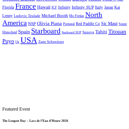
France
Hawaii
Infinity SUP
Italy
Japan
Kai
Florida
Infinity
ICF
North
Michael Booth
Lenny
Ludovic Teulade
Mo Freitas
America
Olivia Piana
Sic Maui
NSP
Red Paddle Co
Sonni
Portugal
Starboard
Titouan
Spain
Tahiti
Hönscheid
Sunova
Starboard SUP
USA
Puyo
Zane Schweitzer
Uk
Featured Event
The Longest Day – Lacs de l’Eau d’Heure 2026