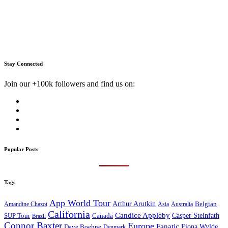
Stay Connected
Join our +100k followers and find us on:
Popular Posts
Tags
App World Tour
Arthur Arutkin
Amandine Chazot
Australia
Belgian
Asia
California
Candice Appleby
Canada
Casper Steinfath
SUP Tour
Brazil
Connor Baxter
Europe
Fanatic
Fiona Wylde
Dave Boehne
Denmark