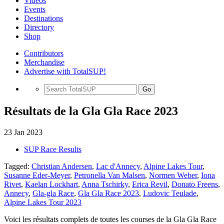
Videos
Events
Destinations
Directory
Shop
Contributors
Merchandise
Advertise with TotalSUP!
Go
Résultats de la Gla Gla Race 2023
23 Jan 2023
SUP Race Results
Tagged:
Christian Andersen
,
Lac d'Annecy
,
Alpine Lakes Tour
,
Susanne Eder-Meyer
,
Petronella Van Malsen
,
Normen Weber
,
Iona
Rivet
,
Kaelan Lockhart
,
Anna Tschirky
,
Erica Revil
,
Donato Freens
,
Annecy
,
Gla-gla Race
,
Gla Gla Race 2023
,
Ludovic Teulade
,
Alpine Lakes Tour 2023
Voici les résultats complets de toutes les courses de la Gla Gla Race