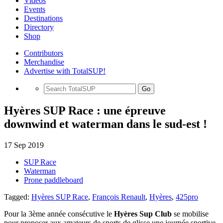
Videos
Events
Destinations
Directory
Shop
Contributors
Merchandise
Advertise with TotalSUP!
Go
Hyères SUP Race : une épreuve
downwind et waterman dans le sud-est !
17 Sep 2019
SUP Race
Waterman
Prone paddleboard
Tagged:
Hyères SUP Race
,
François Renault
,
Hyères
,
425pro
Pour la 3ème année consécutive le
Hyères Sup Club
se mobilise
pour proposer aux amateurs de sports de glisse une journée sportive.