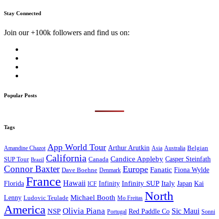
Stay Connected
Join our +100k followers and find us on:
Popular Posts
Tags
App World Tour
Arthur Arutkin
Amandine Chazot
Australia
Belgian
Asia
California
Candice Appleby
Canada
Casper Steinfath
SUP Tour
Brazil
Connor Baxter
Europe
Fanatic
Fiona Wylde
Dave Boehne
Denmark
France
Hawaii
Infinity SUP
Italy
Japan
Kai
Florida
Infinity
ICF
North
Michael Booth
Lenny
Ludovic Teulade
Mo Freitas
America
Olivia Piana
Sic Maui
NSP
Red Paddle Co
Sonni
Portugal