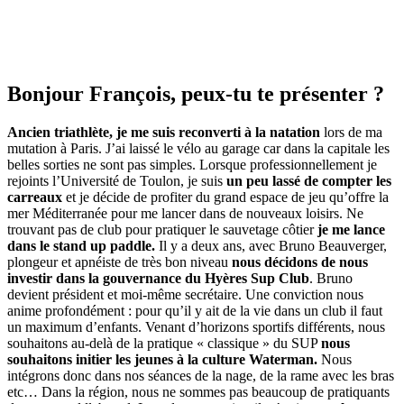
Bonjour François, peux-tu te présenter ?
Ancien triathlète, je me suis reconverti à la natation
lors de ma
mutation à Paris. J’ai laissé le vélo au garage car dans la capitale les
belles sorties ne sont pas simples. Lorsque professionnellement je
rejoints l’Université de Toulon, je suis
un peu lassé de compter les
carreaux
et je décide de profiter du grand espace de jeu qu’offre la
mer Méditerranée pour me lancer dans de nouveaux loisirs. Ne
trouvant pas de club pour pratiquer le sauvetage côtier
je me lance
dans le stand up paddle.
Il y a deux ans, avec Bruno Beauverger,
plongeur et apnéiste de très bon niveau
nous décidons de nous
investir dans la gouvernance du Hyères Sup Club
. Bruno
devient président et moi-même secrétaire. Une conviction nous
anime profondément : pour qu’il y ait de la vie dans un club il faut
un maximum d’enfants. Venant d’horizons sportifs différents, nous
souhaitons au-delà de la pratique « classique » du SUP
nous
souhaitons initier les jeunes à la culture Waterman.
Nous
intégrons donc dans nos séances de la nage, de la rame avec les bras
etc… Dans la région, nous ne sommes pas beaucoup de pratiquants