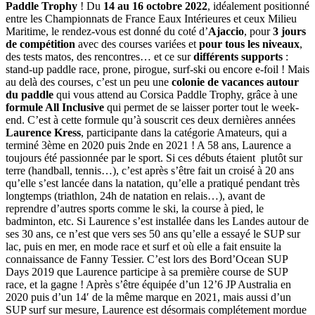
Paddle Trophy
! Du
14 au 16 octobre 2022
, idéalement positionné
entre les Championnats de France Eaux Intérieures et ceux Milieu
Maritime, le rendez-vous est donné du coté d’
Ajaccio
, pour
3 jours
de compétition
avec des courses variées et
pour tous les niveaux
,
des tests matos, des rencontres… et ce sur
différents supports
:
stand-up paddle race, prone, pirogue, surf-ski ou encore e-foil ! Mais
au delà des courses, c’est un peu une
colonie de vacances autour
du paddle
qui vous attend au Corsica Paddle Trophy, grâce à une
formule All Inclusive
qui permet de se laisser porter tout le week-
end. C’est à cette formule qu’à souscrit ces deux dernières années
Laurence Kress
, participante dans la catégorie Amateurs, qui a
terminé 3ème en 2020 puis 2nde en 2021 ! A 58 ans, Laurence a
toujours été passionnée par le sport. Si ces débuts étaient plutôt sur
terre (handball, tennis…), c’est après s’être fait un croisé à 20 ans
qu’elle s’est lancée dans la natation, qu’elle a pratiqué pendant très
longtemps (triathlon, 24h de natation en relais…), avant de
reprendre d’autres sports comme le ski, la course à pied, le
badminton, etc. Si Laurence s’est installée dans les Landes autour de
ses 30 ans, ce n’est que vers ses 50 ans qu’elle a essayé le SUP sur
lac, puis en mer, en mode race et surf et où elle a fait ensuite la
connaissance de Fanny Tessier. C’est lors des Bord’Ocean SUP
Days 2019 que Laurence participe à sa première course de SUP
race, et la gagne ! Après s’être équipée d’un 12’6 JP Australia en
2020 puis d’un 14′ de la même marque en 2021, mais aussi d’un
SUP surf sur mesure, Laurence est désormais complétement mordue