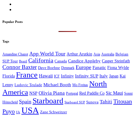
Popular Posts
Tags
App World Tour
Arthur Arutkin
Amandine Chazot
Australia
Belgian
Asia
California
Candice Appleby
Canada
Casper Steinfath
SUP Tour
Brazil
Connor Baxter
Europe
Fanatic
Fiona Wylde
Dave Boehne
Denmark
France
Hawaii
Infinity SUP
Italy
Japan
Kai
Florida
Infinity
ICF
North
Michael Booth
Lenny
Ludovic Teulade
Mo Freitas
America
Olivia Piana
Sic Maui
NSP
Red Paddle Co
Sonni
Portugal
Starboard
Titouan
Spain
Tahiti
Hönscheid
Sunova
Starboard SUP
USA
Puyo
Zane Schweitzer
Uk