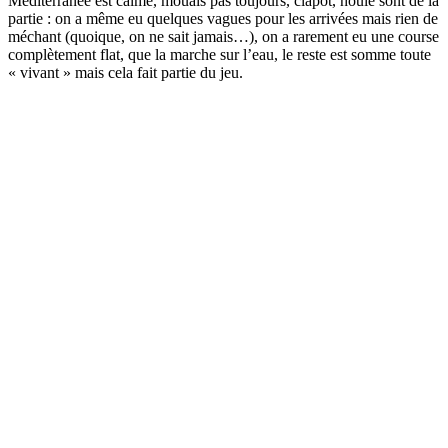
Méditerranée est calme, mouais pas toujours, clapot, houle sont de la
partie : on a même eu quelques vagues pour les arrivées mais rien de
méchant (quoique, on ne sait jamais…), on a rarement eu une course
complètement flat, que la marche sur l’eau, le reste est somme toute
« vivant » mais cela fait partie du jeu.