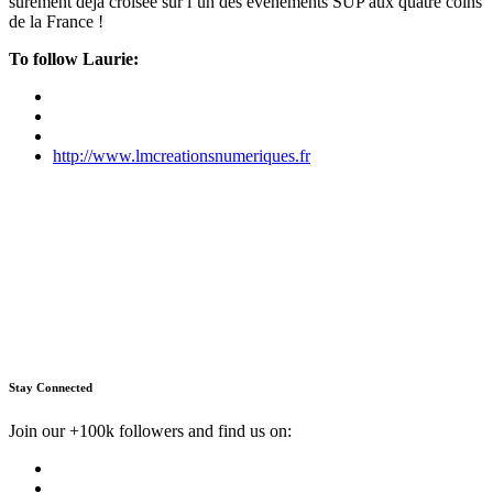
sûrement déjà croisée sur l’un des évènements SUP aux quatre coins
de la France !
To follow Laurie:
http://www.lmcreationsnumeriques.fr
Stay Connected
Join our +100k followers and find us on: