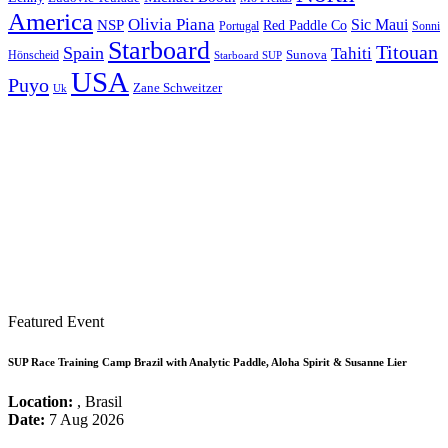
America
Olivia Piana
Sic Maui
NSP
Red Paddle Co
Sonni
Portugal
Starboard
Titouan
Spain
Tahiti
Hönscheid
Sunova
Starboard SUP
USA
Puyo
Zane Schweitzer
Uk
Featured Event
SUP Race Training Camp Brazil with Analytic Paddle, Aloha Spirit & Susanne Lier
Location:
, Brasil
Date:
7 Aug 2026