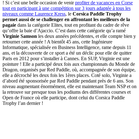
! Si c’est une belle occasion de venir
profiter de vacances en Corse
tout en participant à une compétition sur 3 jours adaptée à tous les
niveaux comme Laurence Kress
, le
Corsica Paddle Trophy
permet aussi de se challenger en affrontant les meilleurs de la
pagaie
dans la catégorie Elites, tout en profitant du cadre de rêve
qu’offre la baie d’Ajaccio. C’est dans cette catégorie qu’a ramé
Virginie Samson
les deux années précédentes, et elle compte bien y
retourner cette année ! A bientôt 45 ans, cette Ingénieure
Informatique, spécialisée en Business Intelligence, rame depuis 11
ans, et la découverte de ce sport a été un déclic pour elle de quitter
Paris en 2012 pour s’installer à Cannes. En SUP, Virginie est une
pointure ! Elle a participé deux fois aux championnats du Monde de
Dragon, organisés par Red Paddle, où, accompagnée de son équipe,
elle a décroché les deux fois les 1ères places. Coté solo, Virginie a
d’abord été sponsorisée par Red Paddle pendant près de 6 ans. Son
niveau augmentant énormément, elle est maintenant Team NSP et on
la retrouve sur presque tous les podiums des différentes courses et
Open de France où elle participe, dont celui du Corsica Paddle
Trophy l’an dernier !