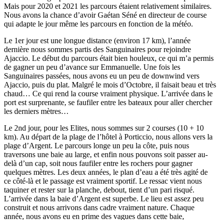
Mais pour 2020 et 2021 les parcours étaient relativement similaires.
Nous avons la chance d’avoir Gaétan Séné en directeur de course
qui adapte le jour même les parcours en fonction de la météo.
Le 1er jour est une longue distance (environ 17 km), l’année
dernière nous sommes partis des Sanguinaires pour rejoindre
Ajaccio. Le début du parcours était bien houleux, ce qui m’a permis
de gagner un peu d’avance sur Emmanuelle. Une fois les
Sanguinaires passées, nous avons eu un peu de downwind vers
Ajaccio, puis du plat. Malgré le mois d’Octobre, il faisait beau et très
chaud… Ce qui rend la course vraiment physique. L’arrivée dans le
port est surprenante, se faufiler entre les bateaux pour aller chercher
les derniers mètres…
Le 2nd jour, pour les Elites, nous sommes sur 2 courses (10 + 10
km). Au départ de la plage de l’hôtel à Porticcio, nous allons vers la
plage d’Argent. Le parcours longe un peu la côte, puis nous
traversons une baie au large, et enfin nous pouvons soit passer au-
delà d’un cap, soit nous faufiler entre les rochers pour gagner
quelques mètres. Les deux années, le plan d’eau a été très agité de
ce côté-là et le passage est vraiment sportif. Le ressac vient nous
taquiner et rester sur la planche, debout, tient d’un pari risqué.
L’arrivée dans la baie d’Argent est superbe. Le lieu est assez peu
construit et nous arrivons dans cadre vraiment nature. Chaque
année, nous avons eu en prime des vagues dans cette baie,