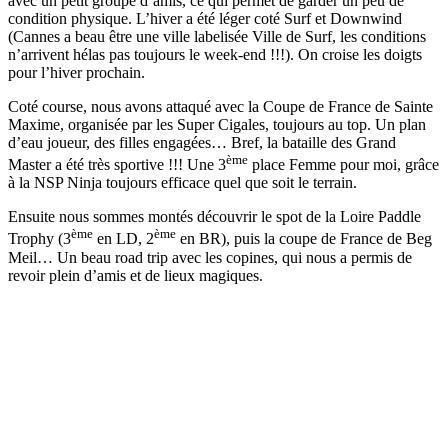
avec un petit groupe d’amis, ce qui permet de garder un peu de
condition physique. L’hiver a été léger coté Surf et Downwind
(Cannes a beau être une ville labelisée Ville de Surf, les conditions
n’arrivent hélas pas toujours le week-end !!!). On croise les doigts
pour l’hiver prochain.
Coté course, nous avons attaqué avec la Coupe de France de Sainte
Maxime, organisée par les Super Cigales, toujours au top. Un plan
d’eau joueur, des filles engagées… Bref, la bataille des Grand
ème
Master a été très sportive !!! Une 3
place Femme pour moi, grâce
à la NSP Ninja toujours efficace quel que soit le terrain.
Ensuite nous sommes montés découvrir le spot de la Loire Paddle
ème
ème
Trophy (3
en LD, 2
en BR), puis la coupe de France de Beg
Meil… Un beau road trip avec les copines, qui nous a permis de
revoir plein d’amis et de lieux magiques.