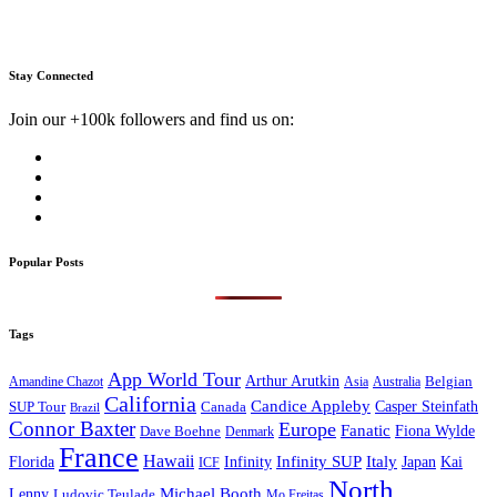
Stay Connected
Join our +100k followers and find us on:
Popular Posts
Tags
App World Tour
Arthur Arutkin
Amandine Chazot
Australia
Belgian
Asia
California
Candice Appleby
Canada
Casper Steinfath
SUP Tour
Brazil
Connor Baxter
Europe
Fanatic
Fiona Wylde
Dave Boehne
Denmark
France
Hawaii
Infinity SUP
Italy
Japan
Kai
Florida
Infinity
ICF
North
Michael Booth
Lenny
Ludovic Teulade
Mo Freitas