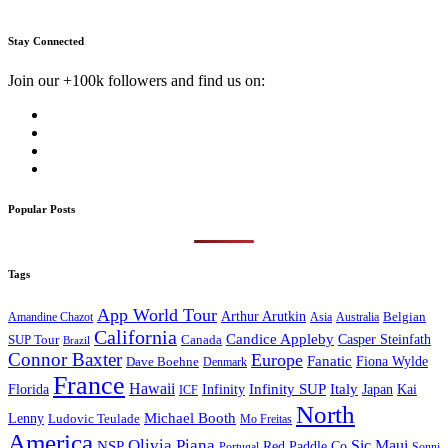
Stay Connected
Join our +100k followers and find us on:
Popular Posts
Tags
App World Tour
Arthur Arutkin
Amandine Chazot
Australia
Belgian
Asia
California
Candice Appleby
Canada
Casper Steinfath
SUP Tour
Brazil
Connor Baxter
Europe
Fanatic
Fiona Wylde
Dave Boehne
Denmark
France
Hawaii
Infinity SUP
Italy
Japan
Kai
Florida
Infinity
ICF
North
Michael Booth
Lenny
Ludovic Teulade
Mo Freitas
America
Olivia Piana
Sic Maui
NSP
Red Paddle Co
Sonni
Portugal