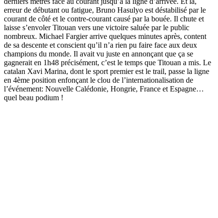
derniers mètres face au courant jusqu’à la ligne d’arrivée. Et là,
erreur de débutant ou fatigue, Bruno Hasulyo est déstabilisé par le
courant de côté et le contre-courant causé par la bouée. Il chute et
laisse s’envoler Titouan vers une victoire saluée par le public
nombreux. Michael Fargier arrive quelques minutes après, content
de sa descente et conscient qu’il n’a rien pu faire face aux deux
champions du monde. Il avait vu juste en annonçant que ça se
gagnerait en 1h48 précisément, c’est le temps que Titouan a mis. Le
catalan Xavi Marina, dont le sport premier est le trail, passe la ligne
en 4ème position enfonçant le clou de l’internationalisation de
l’événement: Nouvelle Calédonie, Hongrie, France et Espagne…
quel beau podium !