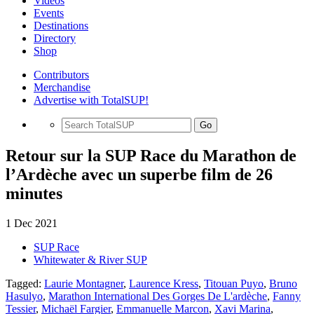
Videos
Events
Destinations
Directory
Shop
Contributors
Merchandise
Advertise with TotalSUP!
Go
Retour sur la SUP Race du Marathon de
l’Ardèche avec un superbe film de 26
minutes
1 Dec 2021
SUP Race
Whitewater & River SUP
Tagged:
Laurie Montagner
,
Laurence Kress
,
Titouan Puyo
,
Bruno
Hasulyo
,
Marathon International Des Gorges De L'ardèche
,
Fanny
Tessier
,
Michaël Fargier
,
Emmanuelle Marcon
,
Xavi Marina
,