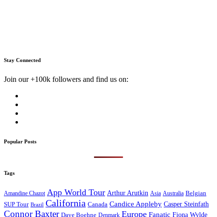
Stay Connected
Join our +100k followers and find us on:
Popular Posts
Tags
App World Tour
Arthur Arutkin
Amandine Chazot
Australia
Belgian
Asia
California
Candice Appleby
Canada
Casper Steinfath
SUP Tour
Brazil
Connor Baxter
Europe
Fanatic
Fiona Wylde
Dave Boehne
Denmark