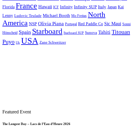
France
Hawaii
Infinity SUP
Italy
Japan
Kai
Florida
Infinity
ICF
North
Michael Booth
Lenny
Ludovic Teulade
Mo Freitas
America
Olivia Piana
Sic Maui
NSP
Red Paddle Co
Sonni
Portugal
Starboard
Titouan
Spain
Tahiti
Hönscheid
Sunova
Starboard SUP
USA
Puyo
Zane Schweitzer
Uk
Featured Event
The Longest Day – Lacs de l’Eau d’Heure 2026