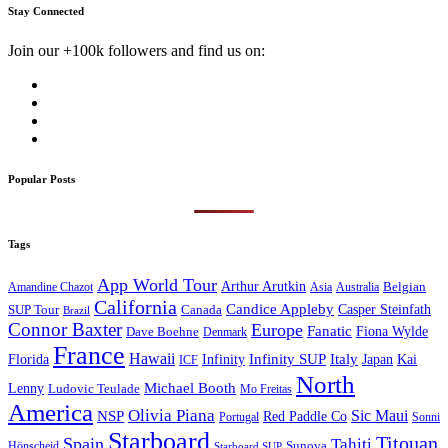
Stay Connected
Join our +100k followers and find us on:
Popular Posts
Tags
App World Tour
Arthur Arutkin
Amandine Chazot
Australia
Belgian
Asia
California
Candice Appleby
Canada
Casper Steinfath
SUP Tour
Brazil
Connor Baxter
Europe
Fanatic
Fiona Wylde
Dave Boehne
Denmark
France
Hawaii
Infinity SUP
Italy
Japan
Kai
Florida
Infinity
ICF
North
Michael Booth
Lenny
Ludovic Teulade
Mo Freitas
America
Olivia Piana
Sic Maui
NSP
Red Paddle Co
Sonni
Portugal
Starboard
Titouan
Spain
Tahiti
Hönscheid
Sunova
Starboard SUP