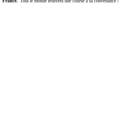
France.
Tout le monde trouvera une course à sa convenance !