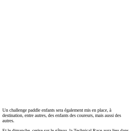
Un challenge paddle enfants sera également mis en place, à
destination, entre autres, des enfants des coureurs, mais aussi des
autres.
Et le dimanche, cerise sur le gâteau, la Technical Race aura lieu dans