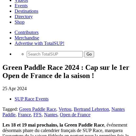
Videos
Events
Destinations
Directory
Shop
Contributors
Merchandise
Advertise with TotalSUP!
Go
Green Paddle Race 2024 : Cap sur le 1er
Open de France de la saison !
25 Apr 2024
SUP Race Events
Tagged:
Green Paddle Race
,
Vertou
,
Bertrand Lebreton
,
Nantes
Paddle
,
France
,
FFS
,
Nantes
,
Open de France
Les 18 et 19 mai prochains, la Green Paddle Race
, événement
désormais phare du calendrier français de SUP Race, marquera
l’ouverture de la saison fédérale en portant pour la première fois le