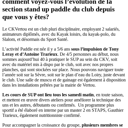
comment voyez-vous l’évolution de la
section stand up paddle du club depuis
que vous y êtes?
Le CKVertou est un club pluri disciplinaire, employant 2 salariés,
animateurs diplômés, avec du Kayak loisirs, du kayak-polo, du
Slalom, et désormais du Sport Santé.
L’activité Paddle est née il y a 5/6 ans
sous l’impulsion de Tony
Leray et d’Antoine Trarieux
. De 4/5 personnes au début, nous
sommes aujourd’hui 40 à pratiquer le SUP au sein du CKV, soit
avec du matériel mis à dispo par le club, soit avec nos propres
planches, qui sont stockées sur place. Nous pouvons naviguer toute
l’année soit sur la Sèvre, soit sur le plan d’eau du Loiry, juste devant
le club. Une salle de muscu et de gainage est également à disposition
dans les installations prêtées par la mairie de Vertou.
Les cours de SUP ont lieu tous les samedi matin
, en toute saison,
et mettent en œuvre divers ateliers pour améliorer la technique des
uns et les autres, débutants ou confirmés. Un programme plus
sportif a été élaboré en interne par un master 2 en STAPS, Gauthier
Trarieux, également nutritionniste confirmé.
Pour accompagner la croissance du groupe,
plusieurs membres se