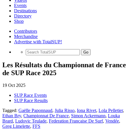
Videos
Events
Destinations
Directory
Shop
Contributors
Merchandise
Advertise with TotalSUP!
Go
Les Résultats du Championnat de France
de SUP Race 2025
19 Oct 2025
SUP Race Events
SUP Race Results
Tagged:
Gaëlle Paponnaud
,
Julia Risso
,
Iona Rivet
,
Lola Pelletier
,
Ethan Bry
,
Championnat De France
,
Simon Ackermann
,
Louka
Brard
,
Ludovic Teulade
,
Federation Française De Surf
,
Vendée
,
Greg Limelette
,
FFS