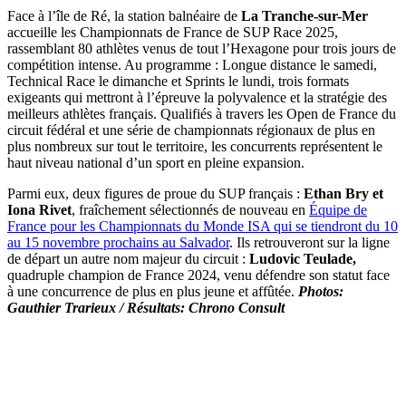
Face à l’île de Ré, la station balnéaire de
La Tranche-sur-Mer
accueille les Championnats de France de SUP Race 2025,
rassemblant 80 athlètes venus de tout l’Hexagone pour trois jours de
compétition intense. Au programme : Longue distance le samedi,
Technical Race le dimanche et Sprints le lundi, trois formats
exigeants qui mettront à l’épreuve la polyvalence et la stratégie des
meilleurs athlètes français. Qualifiés à travers les Open de France du
circuit fédéral et une série de championnats régionaux de plus en
plus nombreux sur tout le territoire, les concurrents représentent le
haut niveau national d’un sport en pleine expansion.
Parmi eux, deux figures de proue du SUP français :
Ethan Bry et
Iona Rivet
, fraîchement sélectionnés de nouveau en
Équipe de
France pour les Championnats du Monde ISA qui se tiendront du 10
au 15 novembre prochains au Salvador
. Ils retrouveront sur la ligne
de départ un autre nom majeur du circuit :
Ludovic Teulade,
quadruple champion de France 2024, venu défendre son statut face
à une concurrence de plus en plus jeune et affûtée.
Photos:
Gauthier Trarieux / Résultats: Chrono Consult