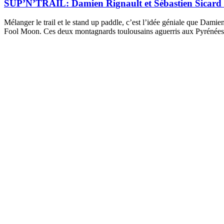
SUP’N’TRAIL: Damien Rignault et Sébastien Sicard ont
Mélanger le trail et le stand up paddle, c’est l’idée géniale que Dami
Fool Moon. Ces deux montagnards toulousains aguerris aux Pyrénées q