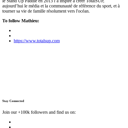
le Stand Up Paddle en 2013 l’a inspiré à créer TotalSUP,
aujourd’hui le média et la communauté de référence du sport, et à
tourner sa vie de famille résolument vers l'océan.
To follow Mathieu:
https://www.totalsup.com
Stay Connected
Join our +100k followers and find us on: