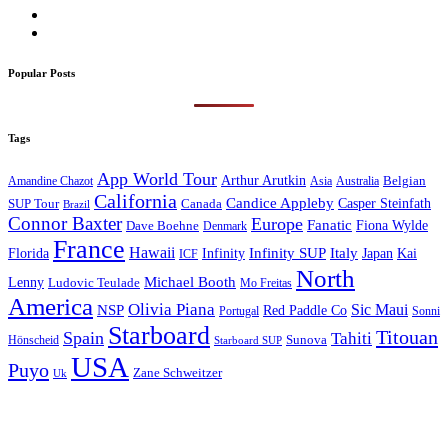
Popular Posts
Tags
App World Tour
Arthur Arutkin
Amandine Chazot
Australia
Belgian
Asia
California
Candice Appleby
Canada
Casper Steinfath
SUP Tour
Brazil
Connor Baxter
Europe
Fanatic
Fiona Wylde
Dave Boehne
Denmark
France
Hawaii
Infinity SUP
Italy
Japan
Kai
Florida
Infinity
ICF
North
Michael Booth
Lenny
Ludovic Teulade
Mo Freitas
America
Olivia Piana
Sic Maui
NSP
Red Paddle Co
Sonni
Portugal
Starboard
Titouan
Spain
Tahiti
Hönscheid
Sunova
Starboard SUP
USA
Puyo
Zane Schweitzer
Uk