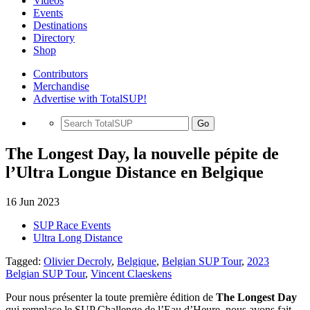
Videos
Events
Destinations
Directory
Shop
Contributors
Merchandise
Advertise with TotalSUP!
Go
The Longest Day, la nouvelle pépite de
l’Ultra Longue Distance en Belgique
16 Jun 2023
SUP Race Events
Ultra Long Distance
Tagged:
Olivier Decroly
,
Belgique
,
Belgian SUP Tour
,
2023
Belgian SUP Tour
,
Vincent Claeskens
Pour nous présenter la toute première édition de
The Longest Day
qui remplace le SUP Challenge de l’Eau d’Heure, nous avons fait