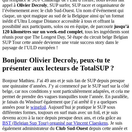
appel à
Olivier Decroly
, SUP surfer, SUP racer et organisateur de
l’événenement avec le club Sud-Ouest. Un nom d’événement qui
claque, un spot magique au sud de la Belgique ainsi qu’un format
inédit d’Ultra Longue Distance accessible à tous et offrant la
possibilité aux participants, solos ou en équipe, de parcourir
jusqu’à
120 kilomètres sur un week-end complet
, tous les ingrédients sont
réunis pour que The Longest Day, 5è étape du circuit belge Belgian
SUP Tour cette année devienne une vraie success story dans le
paysage de l’ULD européen !
Bonjour Olivier Decroly, peux-tu te
présenter aux lecteurs de TotalSUP ?
Bonjour Mathieu. J’ai 49 ans et je suis fan de SUP depuis presque
une quinzaine d’années. J’y ai commencé par le SUP surf sur la côté
belge, car nos conditions y sont particulièrement adaptées, et cela me
permet de prendre des vagues tranquilles toute l’année. En parallèle,
je faisais du Windsurf également que j’ai arrêté il y a quelques
années pour le
wingfoil
. Aujourd’hui je pratique le SUP sous
différentes formes, toujours en surf mais avec un foil, et je suis
devenu accro à la race depuis presque deux ans, et cela grâce au
BST (Belgian Sup Tour) organisé par Vincent Claeskens
. Je suis
également administrateur du
Club Sud-Ouest
depuis cette année et