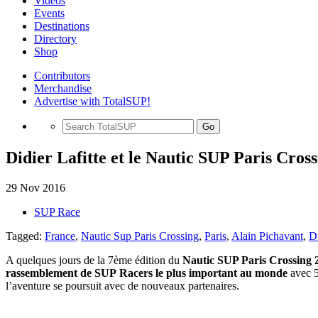
Videos
Events
Destinations
Directory
Shop
Contributors
Merchandise
Advertise with TotalSUP!
Go
Didier Lafitte et le Nautic SUP Paris Cros
29 Nov 2016
SUP Race
Tagged:
France
,
Nautic Sup Paris Crossing
,
Paris
,
Alain Pichavant
,
Di
A quelques jours de la 7ème édition du
Nautic SUP Paris Crossing 
rassemblement de SUP Racers le plus important au monde
avec 5
l’aventure se poursuit avec de nouveaux partenaires.