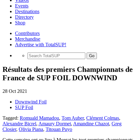
Videos
Events
Destinations
Directory
Shop
Contributors
Merchandise
Advertise with TotalSUP!
Go
Résultats des premiers Championnats de
France de SUP FOIL DOWNWIND
28 Oct 2021
Downwind Foil
SUP Foil
Tagged:
Romuald Mamadou
,
Tom Auber
,
Clément Colmas
,
Alexandre Bicrel
,
Amaury Dormet
,
Amandine Chazot
,
Greg
Closier
,
Olivia Piana
,
Titouan Puyo
Cette semaine ont eu lieu à Morgat les tout premiers championnats