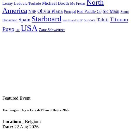
North
Michael Booth
Lenny
Ludovic Teulade
Mo Freitas
America
Olivia Piana
Sic Maui
NSP
Red Paddle Co
Sonni
Portugal
Starboard
Titouan
Spain
Tahiti
Hönscheid
Sunova
Starboard SUP
USA
Puyo
Zane Schweitzer
Uk
Featured Event
The Longest Day – Lacs de l’Eau d’Heure 2026
Location:
, Belgium
Date:
22 Aug 2026