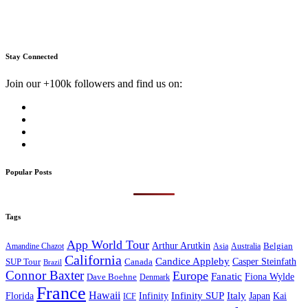
Stay Connected
Join our +100k followers and find us on:
Popular Posts
Tags
App World Tour
Arthur Arutkin
Amandine Chazot
Australia
Belgian
Asia
California
Candice Appleby
Canada
Casper Steinfath
SUP Tour
Brazil
Connor Baxter
Europe
Fanatic
Fiona Wylde
Dave Boehne
Denmark
France
Hawaii
Infinity SUP
Italy
Japan
Kai
Florida
Infinity
ICF