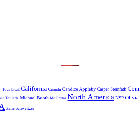
California
Conn
Candice Appleby
Canada
Casper Steinfath
P Tour
Brazil
North America
Olivia
Michael Booth
NSP
ic Teulade
Mo Freitas
A
Zane Schweitzer