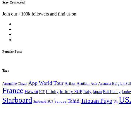
Stay Connected
Join our +100k followers and find us on:
Popular Posts
Tags
App World Tour
Arthur Arutkin
Amandine Chazot
Australia
Belgian SU
Asia
France
Hawaii
Infinity SUP
Italy
Japan
Kai Lenny
Infinity
ICF
Ludov
US
Starboard
Titouan Puyo
Tahiti
Sunova
Starboard SUP
Uk