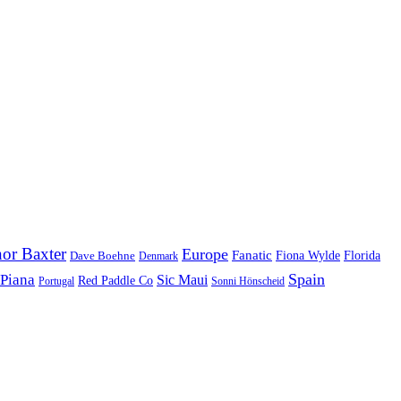
or Baxter
Europe
Fanatic
Fiona Wylde
Florida
Dave Boehne
Denmark
Spain
 Piana
Sic Maui
Red Paddle Co
Sonni Hönscheid
Portugal