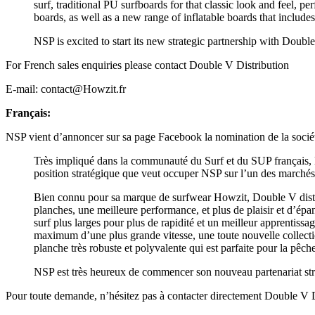
surf, traditional PU surfboards for that classic look and feel, 
boards, as well as a new range of inflatable boards that includ
NSP is excited to start its new strategic partnership with Doub
For French sales enquiries please contact Double V Distribution
E-mail: contact@Howzit.fr
Français:
NSP vient d’annoncer sur sa page Facebook la nomination de la sociét
Très impliqué dans la communauté du Surf et du SUP français, Do
position stratégique que veut occuper NSP sur l’un des marchés 
Bien connu pour sa marque de surfwear Howzit, Double V distrib
planches, une meilleure performance, et plus de plaisir et d’ép
surf plus larges pour plus de rapidité et un meilleur apprentissa
maximum d’une plus grande vitesse, une toute nouvelle collect
planche très robuste et polyvalente qui est parfaite pour la pêche
NSP est très heureux de commencer son nouveau partenariat stra
Pour toute demande, n’hésitez pas à contacter directement Double V D