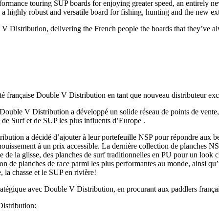
performance touring SUP boards for enjoying greater speed, an entirely ne
es a highly robust and versatile board for fishing, hunting and the new 
le V Distribution, delivering the French people the boards that they’ve 
é française Double V Distribution en tant que nouveau distributeur ex
uble V Distribution a développé un solide réseau de points de vente, de
de Surf et de SUP les plus influents d’Europe .
ution a décidé d’ajouter à leur portefeuille NSP pour répondre aux bes
anouissement à un prix accessible. La dernière collection de planches N
ge de la glisse, des planches de surf traditionnelles en PU pour un look 
ion de planches de race parmi les plus performantes au monde, ainsi q
, la chasse et le SUP en rivière!
tégique avec Double V Distribution, en procurant aux paddlers français
istribution: