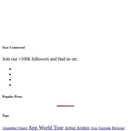
Stay Connected
Join our +100k followers and find us on:
Popular Posts
Tags
App World Tour
Arthur Arutkin
Amandine Chazot
Australia
Belgian
Asia