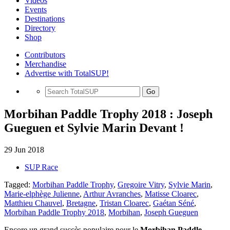
Videos
Events
Destinations
Directory
Shop
Contributors
Merchandise
Advertise with TotalSUP!
Go
Morbihan Paddle Trophy 2018 : Joseph
Gueguen et Sylvie Marin Devant !
29 Jun 2018
SUP Race
Tagged:
Morbihan Paddle Trophy
,
Gregoire Vitry
,
Sylvie Marin
,
Marie-elphège Julienne
,
Arthur Avranches
,
Matisse Cloarec
,
Matthieu Chauvel
,
Bretagne
,
Tristan Cloarec
,
Gaétan Séné
,
Morbihan Paddle Trophy 2018
,
Morbihan
,
Joseph Gueguen
Encore un grand succès populaire pour le
Morbihan Paddle