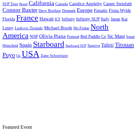
California
Candice Appleby
Canada
Casper Steinfath
SUP Tour
Brazil
Connor Baxter
Europe
Fanatic
Fiona Wylde
Dave Boehne
Denmark
France
Hawaii
Infinity SUP
Italy
Japan
Kai
Florida
Infinity
ICF
North
Michael Booth
Lenny
Ludovic Teulade
Mo Freitas
America
Olivia Piana
Sic Maui
NSP
Red Paddle Co
Sonni
Portugal
Starboard
Titouan
Spain
Tahiti
Hönscheid
Sunova
Starboard SUP
USA
Puyo
Zane Schweitzer
Uk
Featured Event