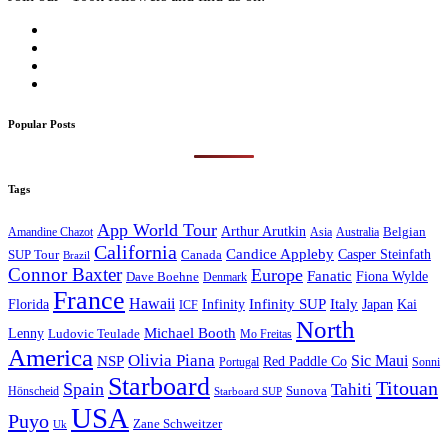
Popular Posts
Tags
App World Tour
Arthur Arutkin
Amandine Chazot
Australia
Belgian
Asia
California
Candice Appleby
Canada
Casper Steinfath
SUP Tour
Brazil
Connor Baxter
Europe
Fanatic
Fiona Wylde
Dave Boehne
Denmark
France
Hawaii
Infinity SUP
Italy
Japan
Kai
Florida
Infinity
ICF
North
Michael Booth
Lenny
Ludovic Teulade
Mo Freitas
America
Olivia Piana
Sic Maui
NSP
Red Paddle Co
Sonni
Portugal
Starboard
Titouan
Spain
Tahiti
Hönscheid
Sunova
Starboard SUP
USA
Puyo
Zane Schweitzer
Uk