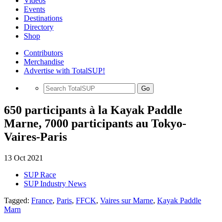
Videos
Events
Destinations
Directory
Shop
Contributors
Merchandise
Advertise with TotalSUP!
Go
650 participants à la Kayak Paddle
Marne, 7000 participants au Tokyo-
Vaires-Paris
13 Oct 2021
SUP Race
SUP Industry News
Tagged:
France
,
Paris
,
FFCK
,
Vaires sur Marne
,
Kayak Paddle
Marn