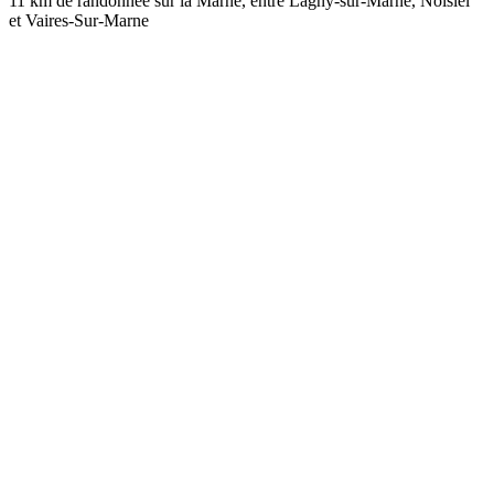
11 km de randonnée sur la Marne, entre Lagny-sur-Marne, Noisiel
et Vaires-Sur-Marne