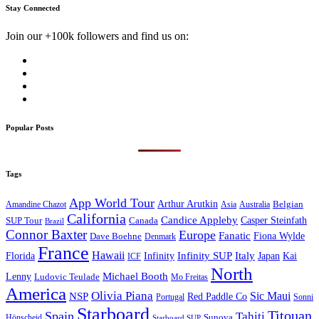
Stay Connected
Join our +100k followers and find us on:
Popular Posts
Tags
App World Tour
Arthur Arutkin
Amandine Chazot
Australia
Belgian
Asia
California
Candice Appleby
Canada
Casper Steinfath
SUP Tour
Brazil
Connor Baxter
Europe
Fanatic
Fiona Wylde
Dave Boehne
Denmark
France
Hawaii
Infinity SUP
Italy
Japan
Kai
Florida
Infinity
ICF
North
Michael Booth
Lenny
Ludovic Teulade
Mo Freitas
America
Olivia Piana
Sic Maui
NSP
Red Paddle Co
Sonni
Portugal
Starboard
Titouan
Spain
Tahiti
Hönscheid
Sunova
Starboard SUP