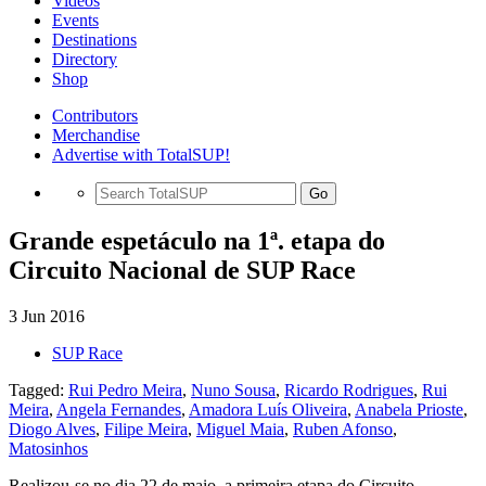
Videos
Events
Destinations
Directory
Shop
Contributors
Merchandise
Advertise with TotalSUP!
Go
Grande espetáculo na 1ª. etapa do
Circuito Nacional de SUP Race
3 Jun 2016
SUP Race
Tagged:
Rui Pedro Meira
,
Nuno Sousa
,
Ricardo Rodrigues
,
Rui
Meira
,
Angela Fernandes
,
Amadora Luís Oliveira
,
Anabela Prioste
,
Diogo Alves
,
Filipe Meira
,
Miguel Maia
,
Ruben Afonso
,
Matosinhos
Realizou-se no dia 22 de maio, a primeira etapa do Circuito