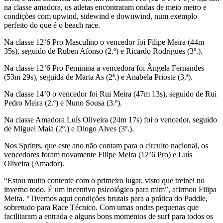
na classe amadora, os atletas encontraram ondas de meio metro e
condições com upwind, sidewind e downwind, num exemplo
perfeito do que é o beach race.
Na classe 12’6 Pro Masculino o vencedor foi Filipe Meira (44m
35s), seguido de Ruben Afonso (2.º) e Ricardo Rodrigues (3º.).
Na classe 12’6 Pro Feminina a vencedora foi Ângela Fernandes
(53m 29s), seguida de Marta As (2ª.) e Anabela Prioste (3.ª).
Na classe 14’0 o vencedor foi Rui Meira (47m 13s), seguido de Rui
Pedro Meira (2.º) e Nuno Sousa (3.º).
Na classe Amadora Luís Oliveira (24m 17s) foi o vencedor, seguido
de Miguel Maia (2º.) e Diogo Alves (3º.).
Nos Sprints, que este ano não contam para o circuito nacional, os
vencedores foram novamente Filipe Meira (12’6 Pro) e Luís
Oliveira (Amador).
“Estou muito contente com o primeiro lugar, visto que treinei no
inverno todo. É um incentivo psicológico para mim”, afirmou Filipa
Meira. “Tivemos aqui condições brutais para a prática do Paddle,
sobretudo para Race Técnico. Com umas ondas pequenas que
facilitaram a entrada e alguns bons momentos de surf para todos os