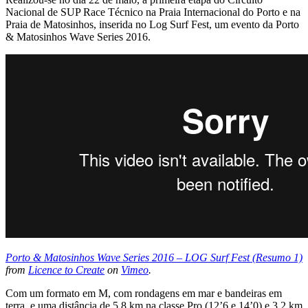
Nacional de SUP Race Técnico na Praia Internacional do Porto e na
Praia de Matosinhos, inserida no Log Surf Fest, um evento da Porto
& Matosinhos Wave Series 2016.
Porto & Matosinhos Wave Series 2016 – LOG Surf Fest (Resumo 1)
from
Licence to Create
on
Vimeo
.
Com um formato em M, com rondagens em mar e bandeiras em
terra, e uma distância de 5,8 km na classe Pro (12’6 e 14’0) e 3,2 km