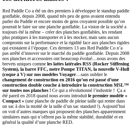
Red Paddle Co a été un des premiers à développer le standup paddle
gonflable, depuis 2008, quand très peu de gens avaient entendu
parler du Paddle et encore moins de gens croyaient possible qu’on
pourrait le faire sur une planche gonflable. La vision de la société a
toujours été la même – créer des planches gonflables, les rendant
plus pratiques à les transporter et à les stocker, mais sans aucun
compromis sur la performance et la rigidité face aux planches rigides
qui existaient á l’époque. Ces derniers 13 ans Red Paddle Co n’a
pas arrêté d’innover sur le marché du paddle gonflable. Depuis 2008
nos planches et accessoires ont beaucoup évolué…nous avons des
brevets uniques comme
les lattes latérales RSS (Rocker Stiffening
System), la barre FFC, notre Pompe TITAN, la nouvelle V-Hull
(coque á V) sur nos modèles Voyager
…sans oublier le
changement de construction en 2016 qu’on est passé d’une
construction double couche á introduire la construction MSL™
sur toutes nos planches !
Ce qui a révolutionné l’industrie ! Ça a
été pareil en 2018 quand nous avons introduit
le premier modèle «
Compact »
(une planche de paddle de pleine taille qui rentre dans
un sac à dos la moitié de la taille d’un sac standard !). Aujourd’hui
on voit d’autres marques qui proposent des planches apparemment
similaires mais qui n’offrent pas la même stabilité, durabilité et en
général la qualité d’une planche RED.