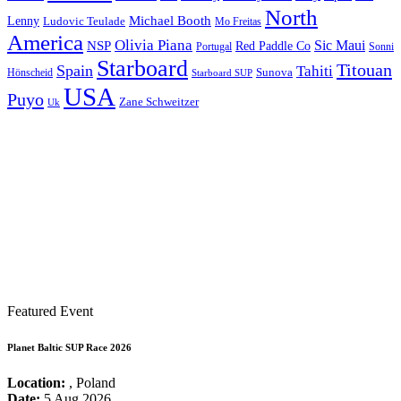
North
Michael Booth
Lenny
Ludovic Teulade
Mo Freitas
America
Olivia Piana
Sic Maui
NSP
Red Paddle Co
Sonni
Portugal
Starboard
Titouan
Spain
Tahiti
Hönscheid
Sunova
Starboard SUP
USA
Puyo
Zane Schweitzer
Uk
Featured Event
Planet Baltic SUP Race 2026
Location:
, Poland
Date:
5 Aug 2026