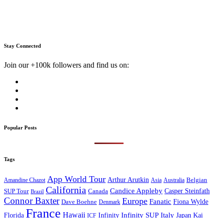
Stay Connected
Join our +100k followers and find us on:
Popular Posts
Tags
App World Tour
Arthur Arutkin
Amandine Chazot
Australia
Belgian
Asia
California
Candice Appleby
Canada
Casper Steinfath
SUP Tour
Brazil
Connor Baxter
Europe
Fanatic
Fiona Wylde
Dave Boehne
Denmark
France
Hawaii
Infinity SUP
Italy
Japan
Kai
Florida
Infinity
ICF