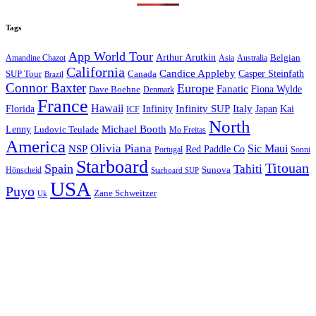
Tags
App World Tour
Arthur Arutkin
Amandine Chazot
Australia
Belgian
Asia
California
Candice Appleby
Canada
Casper Steinfath
SUP Tour
Brazil
Connor Baxter
Europe
Fanatic
Fiona Wylde
Dave Boehne
Denmark
France
Hawaii
Infinity SUP
Italy
Japan
Kai
Florida
Infinity
ICF
North
Michael Booth
Lenny
Ludovic Teulade
Mo Freitas
America
Olivia Piana
Sic Maui
NSP
Red Paddle Co
Sonni
Portugal
Starboard
Titouan
Spain
Tahiti
Hönscheid
Sunova
Starboard SUP
USA
Puyo
Zane Schweitzer
Uk